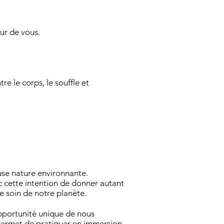
our de vous.
re le corps, le souffle et
use nature environnante.
 cette intention de donner autant
 soin de notre planète.
opportunité unique de nous
s permet de pratiquer en immersion