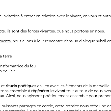
 invitation à entrer en relation avec le vivant, en vous et aut
s, ils sont des forces vivantes, que nous portons en nous.
éments
, nous allons à leur rencontre dans un dialogue subtil ent
la terre
transformatrice du feu
 de l’air
et
rituels poétiques
en lien avec les éléments de la merveille
uvrons ensemble à
régénérer le vivant
tout autour de nous avec
ux. Ainsi, nous agissons poétiquement ensemble pour prendre
 puissants partages en cercle, cette retraite nous offre une 
ous surprendre.
Le dojo nature, un lieu extérieur abrité, nou