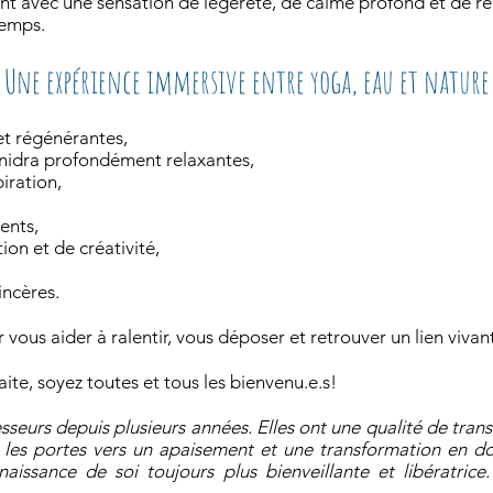
nt avec une sensation de légèreté, de calme profond et de r
temps.
Une expérience immersive entre yoga, eau et nature
t régénérantes,
 nidra profondément relaxantes,
iration,
ents,
on et de créativité,
incères.
ous aider à ralentir, vous déposer et retrouver un lien viva
raite, soyez toutes et tous les bienvenu.e.s!
sseurs depuis plusieurs années. Elles ont une qualité de tra
t les portes vers un apaisement et une transformation en do
aissance de soi toujours plus bienveillante et libératrice.