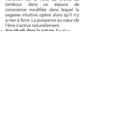
tambour dans un espace de
conscience modifiée dans lequel la
sagesse intuitive opère alors qu’il n’y
a rien à faire. La puissance au cœur de
l’être s’active naturellement.
éco rituels dans la nature
En plus
d'activer l’élément de l'eau en nous,
nous nous y relions, en conscience,
dans la nature, en prenant un temps
pour contempler et nous émerveiller
grâce à nos sensations mais aussi en
nous mettant directement en lien
avec chaque élément, par des éco-
rituels simples et puissants
chants de mantras
ballade en nature et bains de mer
Il n'y a pas de pré requis pour la
retraite, soyez tous les bienvenus!